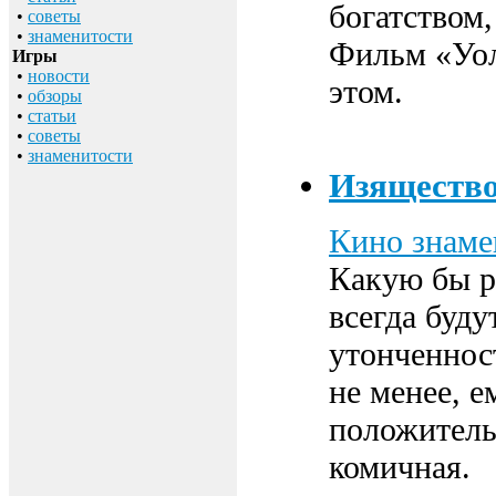
богатством,
•
советы
•
знаменитости
Фильм «Уол
Игры
•
новости
этом.
•
обзоры
•
статьи
•
советы
•
знаменитости
Изящество
Кино знаме
Какую бы р
всегда буду
утонченнос
не менее, е
положительн
комичная.