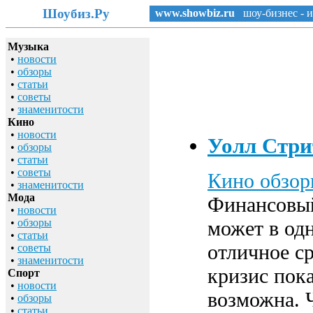
Шоубиз.Ру
www.showbiz.ru
шоу-бизнес - и
Музыка
•
новости
•
обзоры
•
статьи
•
советы
•
знаменитости
Кино
•
новости
Уолл Стрит
•
обзоры
•
статьи
•
советы
Кино обзо
•
знаменитости
Мода
Финансовый
•
новости
•
обзоры
может в одн
•
статьи
отличное с
•
советы
•
знаменитости
кризис пока
Спорт
•
новости
возможна. 
•
обзоры
•
статьи