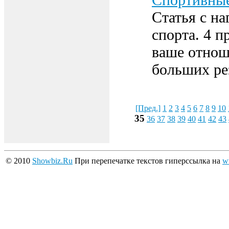
Статья с н
спорта. 4 п
ваше отнош
больших ре
[Пред.]
1
2
3
4
5
6
7
8
9
10
35
36
37
38
39
40
41
42
43
© 2010
Showbiz.Ru
При перепечатке текстов гиперссылка на
w