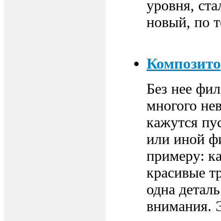
уровня, ста
новый, по т
Композито
Без нее фи
многого не
кажутся пу
или иной ф
примеру: к
красивые т
одна деталь
внимания. 