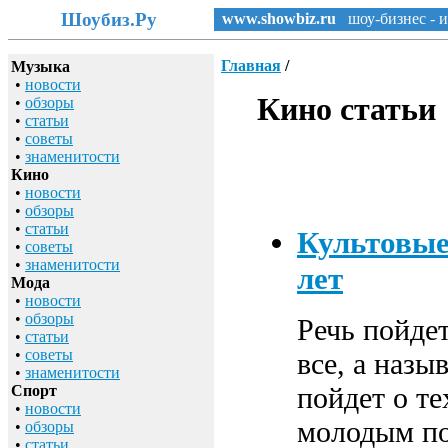
Шоубиз.Ру
www.showbiz.ru
шоу-бизнес - и
Главная
/
Музыка
•
новости
Кино статьи
•
обзоры
•
статьи
•
советы
•
знаменитости
Кино
•
новости
•
обзоры
•
статьи
Культовые
•
советы
•
знаменитости
лет
Мода
•
новости
•
обзоры
Речь пойдет
•
статьи
•
советы
все, а наз
•
знаменитости
пойдет о т
Спорт
•
новости
молодым по
•
обзоры
•
статьи