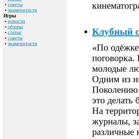
кинематогр
•
советы
•
знаменитости
Игры
•
новости
•
обзоры
Клубный 
•
статьи
•
советы
•
знаменитости
«По одёжке 
поговорка. 
молодые лю
Одним из н
Поколению 
это делать 
На террито
журналы, з
различные 