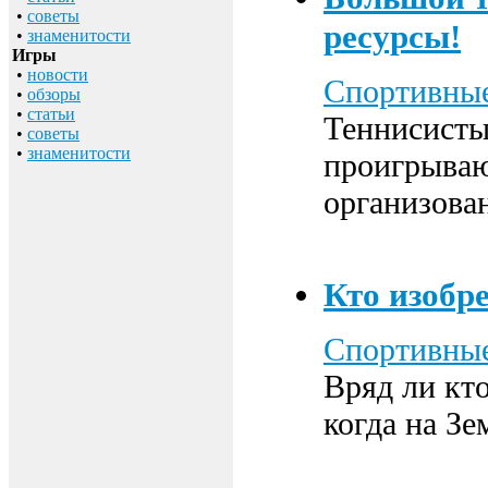
•
советы
ресурсы!
•
знаменитости
Игры
•
новости
Спортивные
•
обзоры
•
статьи
Теннисисты
•
советы
•
знаменитости
проигрываю
организова
Кто изобр
Спортивные
Вряд ли кто
когда на З