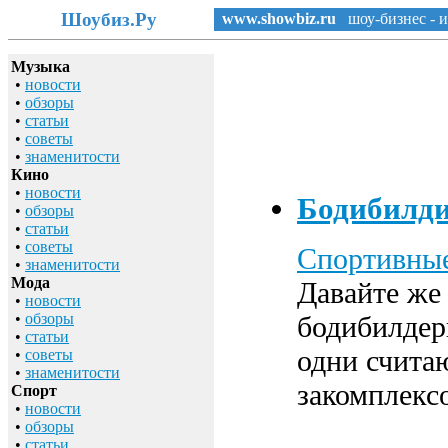
Шоубиз.Ру
www.showbiz.ru
шоу-бизнес - и
Музыка
•
новости
•
обзоры
•
статьи
•
советы
•
знаменитости
Кино
•
новости
Бодибилди
•
обзоры
•
статьи
•
советы
Спортивны
•
знаменитости
Мода
Давайте же
•
новости
•
обзоры
бодибилдер
•
статьи
одни считаю
•
советы
•
знаменитости
закомплекс
Спорт
•
новости
•
обзоры
•
статьи