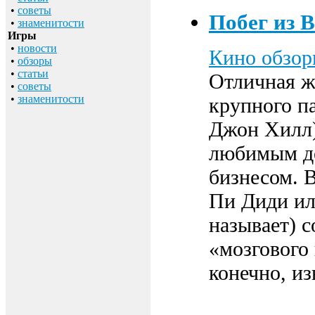
•
советы
Побег из В
•
знаменитости
Игры
•
новости
Кино обзо
•
обзоры
•
статьи
Отличная ж
•
советы
•
знаменитости
крупного п
Джон Хилл)
любимым де
бизнесом. В
Пи Диди ил
называет) с
«мозгового 
конечно, и