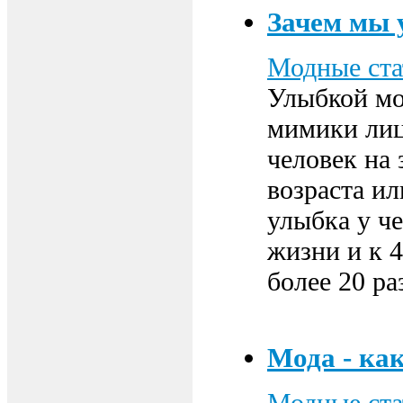
Зачем мы 
Модные ста
Улыбкой мо
мимики лиц
человек на 
возраста ил
улыбка у че
жизни и к 
более 20 р
Мода - ка
Модные ста