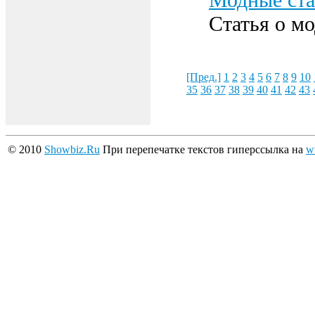
Статья о мо
[Пред.]
1
2
3
4
5
6
7
8
9
10
35
36
37
38
39
40
41
42
43
© 2010
Showbiz.Ru
При перепечатке текстов гиперссылка на
w