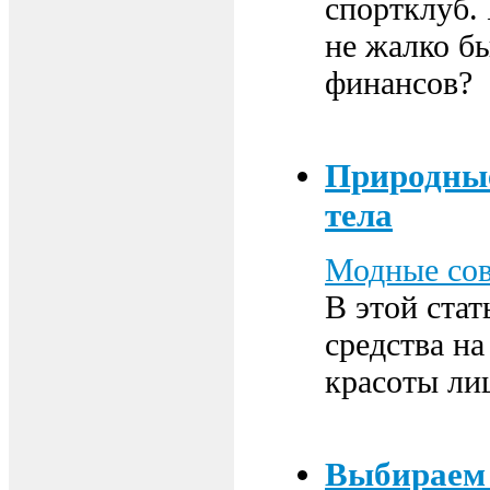
спортклуб. 
не жалко б
финансов?
Природные
тела
Модные со
В этой ста
средства н
красоты лиц
Выбираем