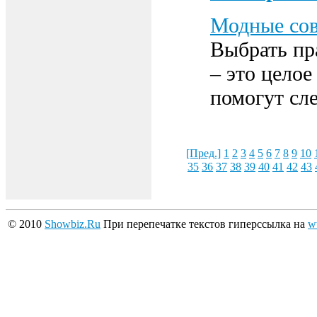
Модные со
Выбрать пр
– это целое
помогут сл
[Пред.]
1
2
3
4
5
6
7
8
9
10
35
36
37
38
39
40
41
42
43
© 2010
Showbiz.Ru
При перепечатке текстов гиперссылка на
w