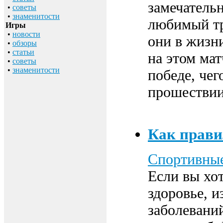
замечательн
•
советы
•
знаменитости
любимый тр
Игры
•
новости
они в жизни
•
обзоры
•
статьи
на этом мат
•
советы
•
знаменитости
победе, чег
прошествии 
Как прави
Спортивные
Если вы хо
здоровье, 
заболевани