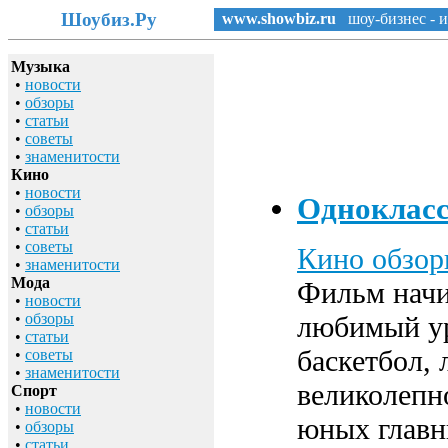
Шоубиз.Ру
www.showbiz.ru
шоу-бизнес - и
Музыка
•
новости
•
обзоры
•
статьи
•
советы
•
знаменитости
Кино
•
новости
Одноклас
•
обзоры
•
статьи
•
советы
Кино обзо
•
знаменитости
Мода
Фильм начи
•
новости
•
обзоры
любимый ур
•
статьи
баскетбол,
•
советы
•
знаменитости
великолепн
Спорт
•
новости
юных главн
•
обзоры
•
статьи