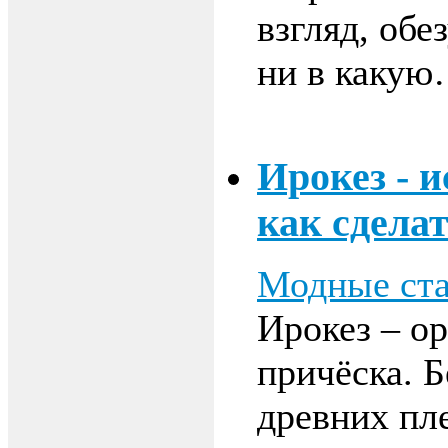
взгляд, обе
ни в каку
Ирокез - 
как сделат
Модные ста
Ирокез – о
причёска. Б
древних пл