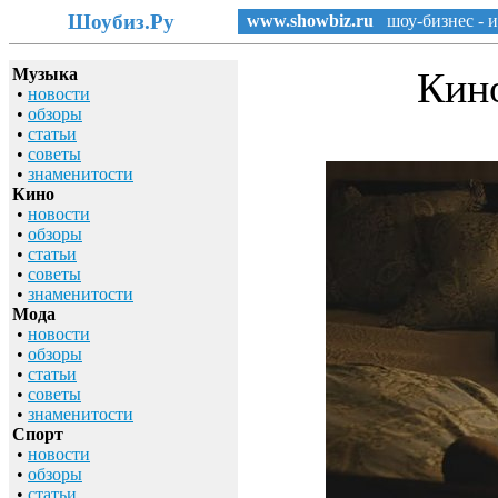
Шоубиз.Ру
www.showbiz.ru
шоу-бизнес - и
Музыка
Кино
•
новости
•
обзоры
•
статьи
•
советы
•
знаменитости
Кино
•
новости
•
обзоры
•
статьи
•
советы
•
знаменитости
Мода
•
новости
•
обзоры
•
статьи
•
советы
•
знаменитости
Спорт
•
новости
•
обзоры
•
статьи