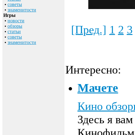
•
советы
•
знаменитости
Игры
•
новости
[Пред.]
1
2
3
•
обзоры
•
статьи
•
советы
•
знаменитости
Интересно:
Мачете
Кино обзо
Здесь я вам
Кинофильм 