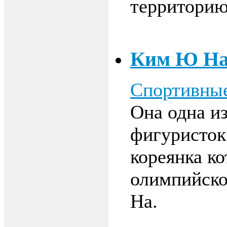
территорию
Ким Ю Н
Спортивные
Она одна и
фигуристок 
кореянка к
олимпийско
На.