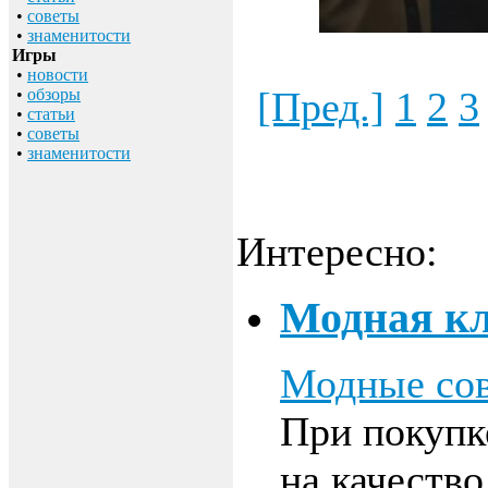
•
советы
•
знаменитости
Игры
•
новости
[Пред.]
1
2
3
•
обзоры
•
статьи
•
советы
•
знаменитости
Интересно:
Модная кл
Модные со
При покупк
на качество