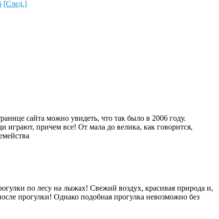
6
[След.]
ранице сайта можно увидеть, что так было в 2006 году.
ди играют, причем все! От мала до велика, как говорится,
емейства
огулки по лесу на лыжах! Свежий воздух, красивая природа и,
т после прогулки! Однако подобная прогулка невозможно без