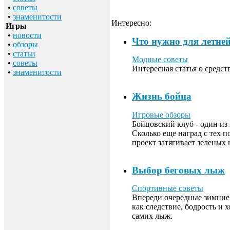
•
советы
•
знаменитости
Интересно:
Игры
•
новости
Что нужно для летне
•
обзоры
•
статьи
Модные советы
•
советы
Интересная статья о средс
•
знаменитости
Жизнь бойца
Игровые обзоры
Бойцовский клуб - один из 
Сколько еще наград с тех п
проект затягивает зелены
Выбор беговых лыж
Спортивные советы
Впереди очередные зимние 
как следствие, бодрость и 
самих лыж.