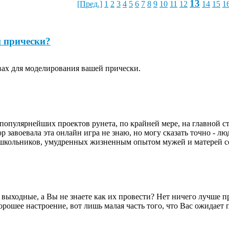
13
[Пред.]
1
2
3
4
5
6
7
8
9
10
11
12
14
15
1
й прически?
твах для моделирования вашей прически.
популярнейших проектов рунета, по крайней мере, на главной ст
ор завоевала эта онлайн игра не знаю, но могу сказать точно - лю
х школьников, умудренных жизненным опытом мужей и матерей с
выходные, а Вы не знаете как их провести? Нет ничего лучше пр
хорошее настроение, вот лишь малая часть того, что Вас ожидае