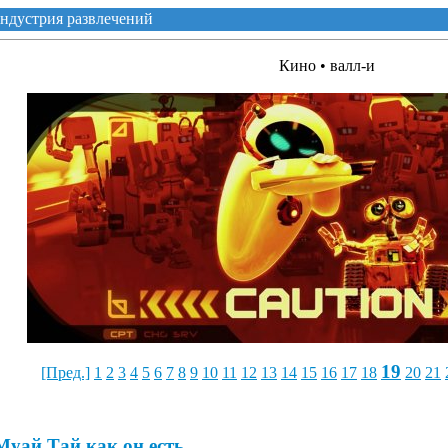
ндустрия развлечений
Кино • валл-и
19
[Пред.]
1
2
3
4
5
6
7
8
9
10
11
12
13
14
15
16
17
18
20
21
Муай Тай как он есть