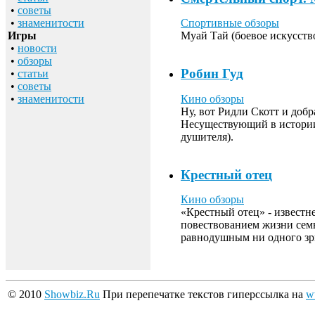
•
советы
•
знаменитости
Спортивные обзоры
Игры
Муай Тай (боевое искусств
•
новости
•
обзоры
Робин Гуд
•
статьи
•
советы
Кино обзоры
•
знаменитости
Ну, вот Ридли Скотт и доб
Несуществующий в истории 
душителя).
Крестный отец
Кино обзоры
«Крестный отец» - известне
повествованием жизни семь
равнодушным ни одного зр
© 2010
Showbiz.Ru
При перепечатке текстов гиперссылка на
w