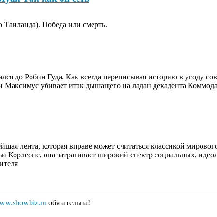
о Таиланда). Победа или смерть.
рался до Робин Гуда. Как всегда переписывая историю в угоду с
Максимус убивает итак дышащего на ладан декадента Коммода 
йшая лента, которая вправе может считаться классикой мирового
и Корлеоне, она затрагивает широкий спектр социальных, идеол
ителя
ww.showbiz.ru
обязательна!