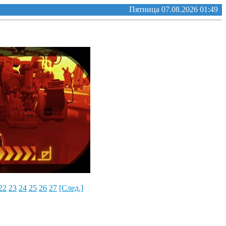
Пятница 07.08.2026 01:49
22
23
24
25
26
27
[След.]