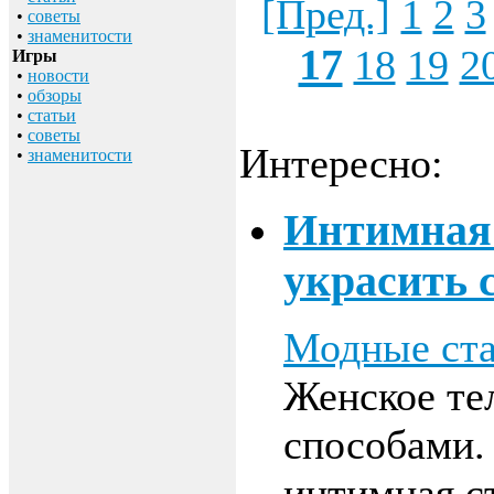
[Пред.]
1
2
3
•
советы
•
знаменитости
17
18
19
2
Игры
•
новости
•
обзоры
•
статьи
•
советы
Интересно:
•
знаменитости
Интимная 
украсить 
Модные ста
Женское те
способами.
интимная ст