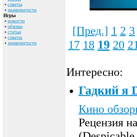
•
советы
•
знаменитости
Игры
•
новости
•
обзоры
[Пред.]
1
2
3
•
статьи
•
советы
19
17
18
20
2
•
знаменитости
Интересно:
Гадкий я 
Кино обзо
Рецензия н
(Despicable