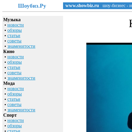
Шоубиз.Ру
www.showbiz.ru
шоу-бизнес - и
Музыка
•
новости
•
обзоры
•
статьи
•
советы
•
знаменитости
Кино
•
новости
•
обзоры
•
статьи
•
советы
•
знаменитости
Мода
•
новости
•
обзоры
•
статьи
•
советы
•
знаменитости
Спорт
•
новости
•
обзоры
•
статьи