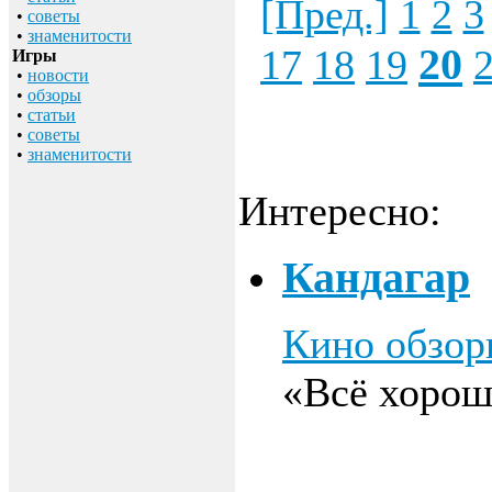
[Пред.]
1
2
3
•
советы
•
знаменитости
20
17
18
19
Игры
•
новости
•
обзоры
•
статьи
•
советы
•
знаменитости
Интересно:
Кандагар
Кино обзо
«Всё хорош