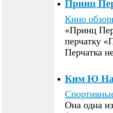
Принц Пер
Кино обзо
«Принц Пер
перчатку «
Перчатка н
Ким Ю Н
Спортивные
Она одна и