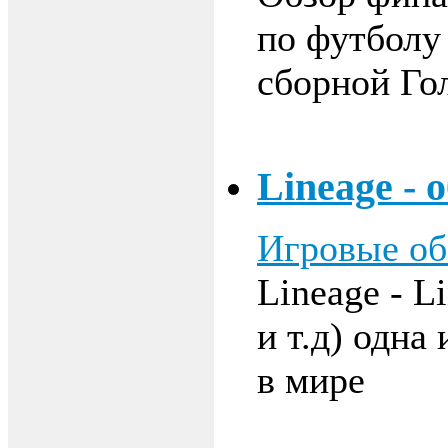
по футболу
сборной Го
Lineage - 
Игровые о
Lineage - L
и т.д) одн
в мире