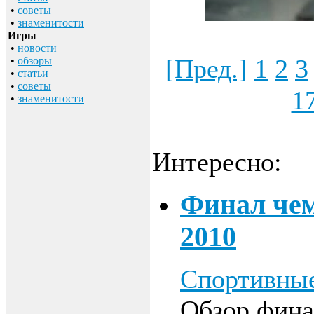
•
советы
•
знаменитости
Игры
•
новости
[Пред.]
1
2
3
•
обзоры
•
статьи
•
советы
1
•
знаменитости
Интересно:
Финал чем
2010
Спортивны
Обзор фина