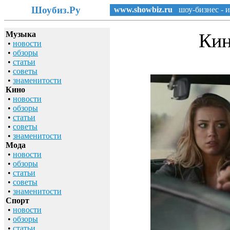
Шоубиз.Ру
www.showbiz.ru
шоу-бизнес - и
Музыка
Кин
•
новости
•
обзоры
•
статьи
•
советы
•
знаменитости
Кино
•
новости
•
обзоры
•
статьи
•
советы
•
знаменитости
Мода
•
новости
•
обзоры
•
статьи
•
советы
•
знаменитости
Спорт
•
новости
•
обзоры
•
статьи