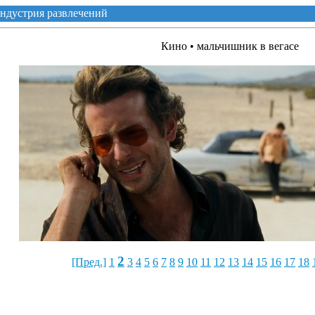
ндустрия развлечений
Кино • мальчишник в вегасе
2
[Пред.]
1
3
4
5
6
7
8
9
10
11
12
13
14
15
16
17
18