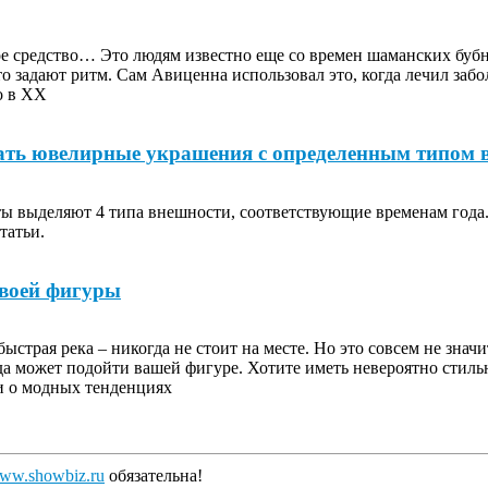
е средство… Это людям известно еще со времен шаманских бубн
то задают ритм. Сам Авиценна использовал это, когда лечил заб
о в XX
ать ювелирные украшения с определенным типом 
 выделяют 4 типа внешности, соответствующие временам года. 
татьи.
своей фигуры
ыстрая река – никогда не стоит на месте. Но это совсем не знач
да может подойти вашей фигуре. Хотите иметь невероятно стиль
и о модных тенденциях
ww.showbiz.ru
обязательна!