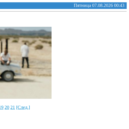
Пятница 07.08.2026 00:43
19
20
21
[След.]