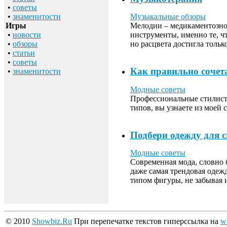
•
советы
•
знаменитости
Музыкальные обзоры
Игры
Мелодии – медикаментозно
•
новости
инструменты, именно те, ч
•
обзоры
но расцвета достигла тольк
•
статьи
•
советы
Как правильно сочет
•
знаменитости
Модные советы
Профессиональные стилисты
типов, вы узнаете из моей с
Подбери одежду для 
Модные советы
Современная мода, словно б
даже самая трендовая одеж
типом фигуры, не забывая 
© 2010
Showbiz.Ru
При перепечатке текстов гиперссылка на
w