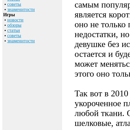
самым популяр
•
советы
•
знаменитости
является корот
Игры
•
новости
оно не только 
•
обзоры
•
статьи
недостатки, н
•
советы
•
знаменитости
девушке без ис
остается и буд
может меняться
этого оно тол
Так вот в 2010
укороченное п
любой ткани. 
шелковые, атл