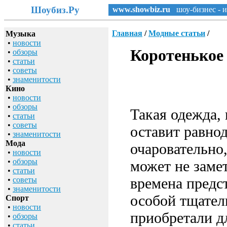
Шоубиз.Ру
www.showbiz.ru
шоу-бизнес - и
Главная
/
Модные статьи
/
Музыка
•
новости
Коротенькое 
•
обзоры
•
статьи
•
советы
•
знаменитости
Кино
•
новости
•
обзоры
Такая одежда, 
•
статьи
•
советы
оставит равно
•
знаменитости
Мода
очаровательно,
•
новости
•
обзоры
может не заме
•
статьи
времена предс
•
советы
•
знаменитости
особой тщател
Спорт
•
новости
приобретали дл
•
обзоры
•
статьи