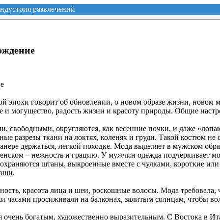
ндустрия развлечений
ождение
ие
ой эпохи говорит об обновлении, о новом образе жизни, новом 
е и могущество, радость жизни и красоту природы. Общие настр
 свободными, округляются, как весенние почки, и даже «лопают
ые разрезы ткани на локтях, коленях и груди. Такой костюм не
нере держаться, легкой походке. Мода выделяет в мужском обр
 женском – нежность и грацию. У мужчин одежда подчеркивает м
сохраняются штаны, выкроенные вместе с чулками, короткие или 
ощи.
ость, красота лица и шеи, роскошные волосы. Мода требовала, ч
ки часами просиживали на балконах, залитым солнцам, чтобы во
 очень богатым, художественно выразительным. С Востока в Ит