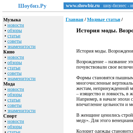
Шоубиз.Ру
www.showbiz.ru
шоу-бизнес - и
Главная
/
Модные статьи
/
Музыка
•
новости
История моды. Возр
•
обзоры
•
статьи
•
советы
•
знаменитости
История моды. Возрожден
Кино
•
новости
Возрождение – название эт
•
обзоры
почувствовали свое величи
•
статьи
•
советы
Формы становятся пышными,
•
знаменитости
многочисленные вертикальн
Мода
жестам, непринужденной ма
•
новости
– изящество и ловкость, в
•
обзоры
Например, в начале эпохи 
•
статьи
впечатление цельности и м
•
советы
•
знаменитости
В женщине ценились стройн
Спорт
меду». Для этого венециан
•
новости
•
обзоры
Колорит одежды становится
•
статьи