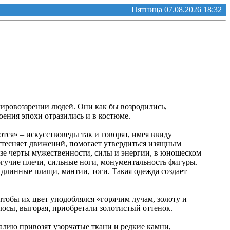
Пятница 07.08.2026 18:32
мировоззрении людей. Они как бы возродились,
оения эпохи отразились и в костюме.
ся» – искусствоведы так и говорят, имея ввиду
 стесняет движений, помогает утвердиться изящным
азе черты мужественности, силы и энергии, в юношеском
огучие плечи, сильные ноги, монументальность фигуры.
длинные плащи, мантии, тоги. Такая одежда создает
тобы их цвет уподоблялся «горячим лучам, золоту и
лосы, выгорая, приобретали золотистый оттенок.
алию привозят узорчатые ткани и редкие камни,