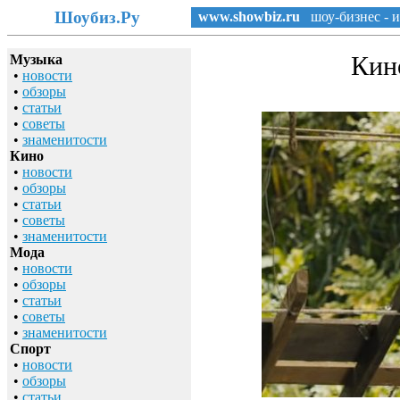
Шоубиз.Ру
www.showbiz.ru
шоу-бизнес - и
Кин
Музыка
•
новости
•
обзоры
•
статьи
•
советы
•
знаменитости
Кино
•
новости
•
обзоры
•
статьи
•
советы
•
знаменитости
Мода
•
новости
•
обзоры
•
статьи
•
советы
•
знаменитости
Спорт
•
новости
•
обзоры
•
статьи