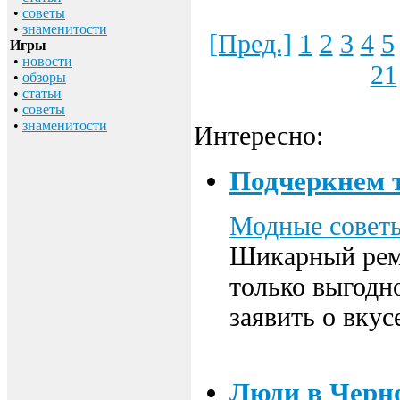
•
советы
•
знаменитости
[Пред.]
1
2
3
4
5
Игры
•
новости
21
•
обзоры
•
статьи
•
советы
•
знаменитости
Интересно:
Подчеркнем 
Модные совет
Шикарный реме
только выгодн
заявить о вкус
Люди в Черн