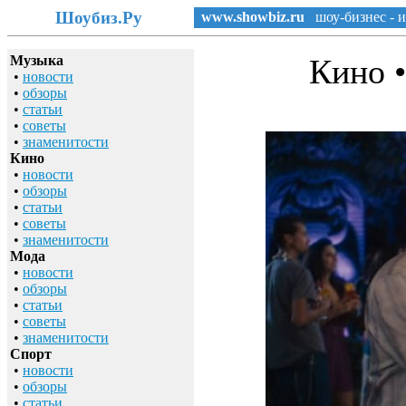
Шоубиз.Ру
www.showbiz.ru
шоу-бизнес - и
Музыка
Кино 
•
новости
•
обзоры
•
статьи
•
советы
•
знаменитости
Кино
•
новости
•
обзоры
•
статьи
•
советы
•
знаменитости
Мода
•
новости
•
обзоры
•
статьи
•
советы
•
знаменитости
Спорт
•
новости
•
обзоры
•
статьи