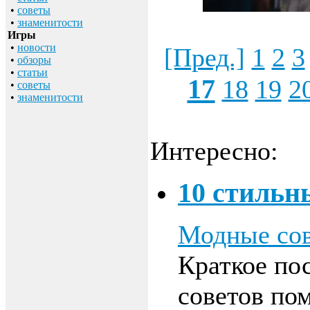
•
советы
•
знаменитости
Игры
•
новости
[Пред.]
1
2
3
•
обзоры
•
статьи
17
18
19
2
•
советы
•
знаменитости
Интересно:
10 стильн
Модные со
Краткое по
советов пом